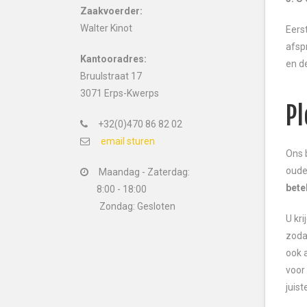
Zaakvoerder:
Walter Kinot
Eers
afsp
Kantooradres:
en d
Bruulstraat 17
3071 Erps-Kwerps
Pl
+32(0)470 86 82 02
email sturen
Ons 
oude
Maandag - Zaterdag:
bete
8:00 - 18:00
Zondag: Gesloten
U kr
zoda
ook 
voor
juist