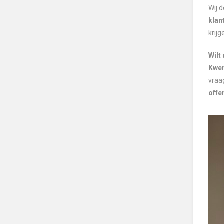
Wij 
klan
krijg
Wilt
Kwe
vraa
offe