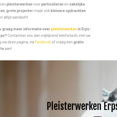
doen
pleisterwerken
voor
particulieren
en
zakelijke
ten
,
grote projecte
n maar ook
kleinere opdrachten
en altijd aandacht.
 u graag meer informatie over
pleisterwerken
in Erps-
rps?
Contacteer ons dan vrijblijvend telefonisch, stel uw
g via deze pagina, via
Facebook
of vraag een
gratis
rte
aan!
Pleisterwerken Er