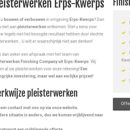
Fini
eisterwerken Erps-Kwerps
 u
bouwen
of verbouwen
in omgeving
Erps-Kwerps
? Dan
u niet aan
pleisterwerken
ontkomen. Stel u eens voor
uw tegels niet het beoogde resultaat hebben door slechte
terwerken… U wilt er waarschijnlijk niet aan denken!
 dan zeker een afspraak met het team van
Kwe
sterwerken Finishing Company uit Erps-Kwerps
. Wij
n al uw pleisterwerken voor onze rekening!
Een
ngrijke investering, maar wel aan eerlijke prijzen!
rkwijze pleisterwerken
Offe
eem contact met ons op via onze website.
edere situatie is anders, dus we komen vrijblijvend naar
 ontvangt een vrijblijvende offerte.