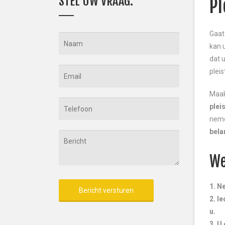
STEL UW VRAAG:
Pl
Gaat
kan 
dat 
pleis
Maak
plei
neme
bela
We
1. N
2. I
Alternative:
u.
3. U