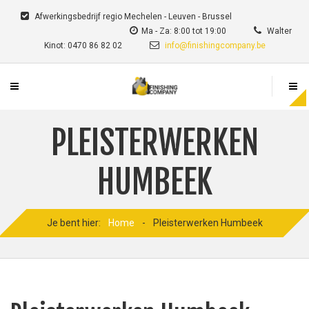
Afwerkingsbedrijf regio Mechelen - Leuven - Brussel
Ma - Za: 8:00 tot 19:00
Walter
Kinot: 0470 86 82 02
info@finishingcompany.be
PLEISTERWERKEN
HUMBEEK
Je bent hier:
Home
-
Pleisterwerken Humbeek