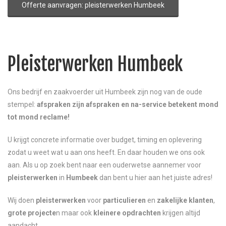
Offerte aanvragen: pleisterwerken Humbeek
Pleisterwerken Humbeek
Ons bedrijf en zaakvoerder uit Humbeek zijn nog van de oude
stempel:
afspraken zijn afspraken en na-service betekent mond
tot mond reclame!
U krijgt concrete informatie over budget, timing en oplevering
zodat u weet wat u aan ons heeft. En daar houden we ons ook
aan. Als u op zoek bent naar een ouderwetse aannemer voor
pleisterwerken
in
Humbeek
dan bent u hier aan het juiste adres!
Wij doen
pleisterwerken
voor
particulieren
en
zakelijke klanten
,
grote projecte
n maar ook
kleinere opdrachten
krijgen altijd
aandacht.