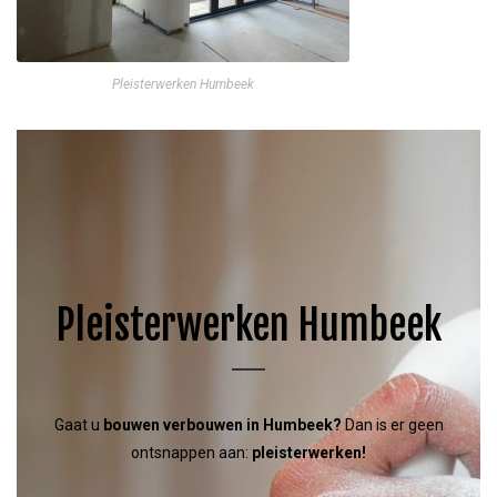
Pleisterwerken Humbeek
Pleisterwerken Humbeek
Gaat u
bouwen
verbouwen in Humbeek
?
Dan is er geen
ontsnappen aan:
pleisterwerken!