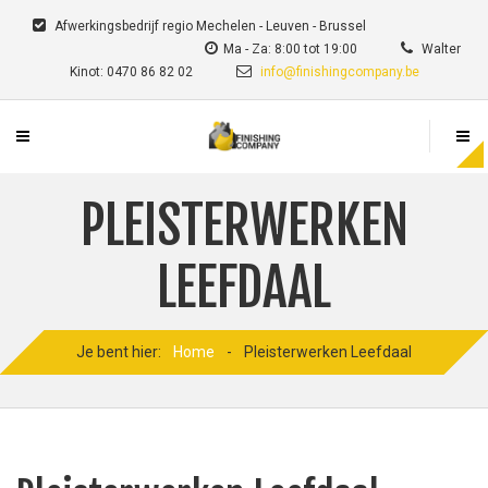
Afwerkingsbedrijf regio Mechelen - Leuven - Brussel
Ma - Za: 8:00 tot 19:00
Walter
Kinot: 0470 86 82 02
info@finishingcompany.be
PLEISTERWERKEN
LEEFDAAL
Je bent hier:
Home
-
Pleisterwerken Leefdaal