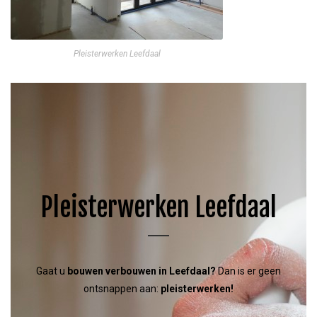
Pleisterwerken Leefdaal
Pleisterwerken Leefdaal
Gaat u
bouwen
verbouwen in Leefdaal
?
Dan is er geen
ontsnappen aan:
pleisterwerken!