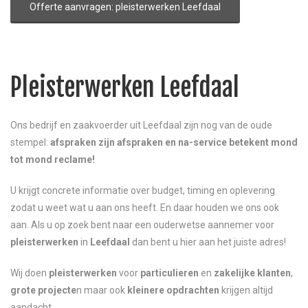
Offerte aanvragen: pleisterwerken Leefdaal
Pleisterwerken Leefdaal
Ons bedrijf en zaakvoerder uit Leefdaal zijn nog van de oude
stempel:
afspraken zijn afspraken en na-service betekent mond
tot mond reclame!
U krijgt concrete informatie over budget, timing en oplevering
zodat u weet wat u aan ons heeft. En daar houden we ons ook
aan. Als u op zoek bent naar een ouderwetse aannemer voor
pleisterwerken
in
Leefdaal
dan bent u hier aan het juiste adres!
Wij doen
pleisterwerken
voor
particulieren
en
zakelijke klanten
,
grote projecte
n maar ook
kleinere opdrachten
krijgen altijd
aandacht.