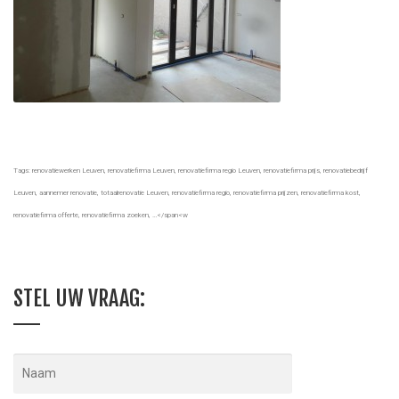
Tags: renovatiewerken Leuven, renovatiefirma Leuven, renovatiefirma regio Leuven, renovatiefirma prijs, renovatiebedrijf
Leuven, aannemer renovatie, totaalrenovatie Leuven, renovatiefirma regio, renovatiefirma prijzen, renovatiefirma kost,
renovatiefirma offerte, renovatiefirma zoeken, …</span<w
STEL UW VRAAG: