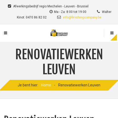
Afwerkingsbedrijf regio Mechelen - Leuven - Brussel
Ma - Za: 8:00 tot 19:00
Walter
Kinot: 0470 86 82 02
info@finishingcompany.be
RENOVATIEWERKEN
LEUVEN
Je bent hier:
Home
-
Renovatiewerken Leuven