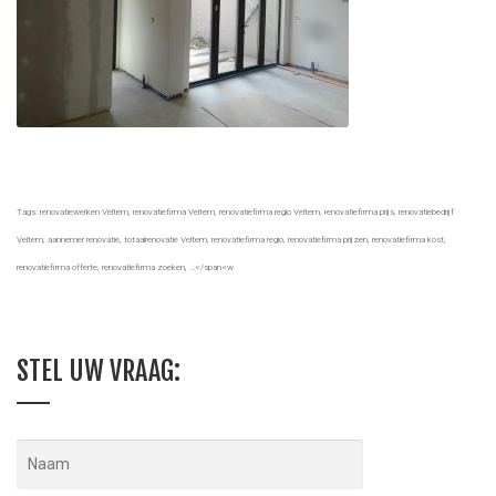
Tags: renovatiewerken Veltem, renovatiefirma Veltem, renovatiefirma regio Veltem, renovatiefirma prijs, renovatiebedrijf
Veltem, aannemer renovatie, totaalrenovatie Veltem, renovatiefirma regio, renovatiefirma prijzen, renovatiefirma kost,
renovatiefirma offerte, renovatiefirma zoeken, …</span<w
STEL UW VRAAG: