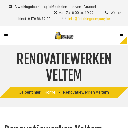
Afwerkingsbedrijf regio Mechelen - Leuven - Brussel
Ma - Za: 8:00 tot 19:00
Walter
Kinot: 0470 86 82 02
info@finishingcompany.be
RENOVATIEWERKEN
VELTEM
Je bent hier:
Home
-
Renovatiewerken Veltem