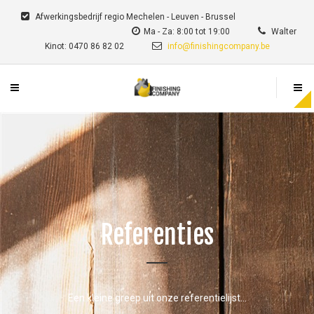
Afwerkingsbedrijf regio Mechelen - Leuven - Brussel
Ma - Za: 8:00 tot 19:00
Walter
Kinot: 0470 86 82 02
info@finishingcompany.be
Referenties
Een kleine greep uit onze referentielijst…